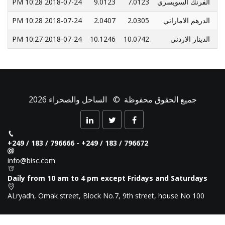
الفرنك السويسري
7.0123
9.0123
2018-07-24 10:28 PM
الدرهم الاماراتي
2.0305
2.0407
2018-07-24 10:28 PM
الدينار الاردني
10.0742
10.1246
2018-07-24 10:27 PM
جميع الحقوق محفوظة © الساحل والصحراء 2026
+249 / 183 / 796666 - +249 / 183 / 796672
info@bisc.com
Daily from 10 am to 4 pm except Fridays and Saturdays
ALryadh, Omak street, Block No.7, 9th street, house No 100